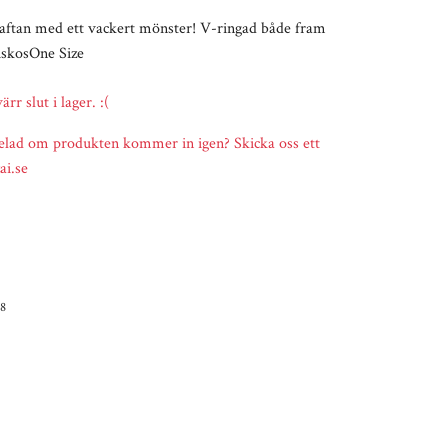
kaftan med ett vackert mönster! V-ringad både fram
iskosOne Size
rr slut i lager. :(
delad om produkten kommer in igen? Skicka oss ett
ai.se
8