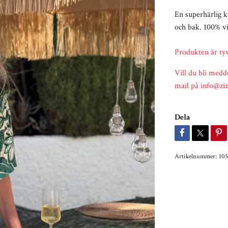
En superhärlig 
och bak. 100% v
Produkten är tyvä
Vill du bli med
mail på
info@ziz
Dela
Artikelnummer:
105