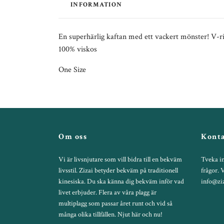
INFORMATION
En superhärlig kaftan med ett vackert mönster! V-r
100% viskos
One Size
Om oss
Konta
Vi är livsnjutare som vill bidra till en bekväm
Tveka in
livsstil. Zizai betyder bekväm på traditionell
frågor. 
kinesiska. Du ska känna dig bekväm inför vad
info@ziz
livet erbjuder. Flera av våra plagg är
multiplagg som passar året runt och vid så
många olika tillfällen. Njut här och nu!