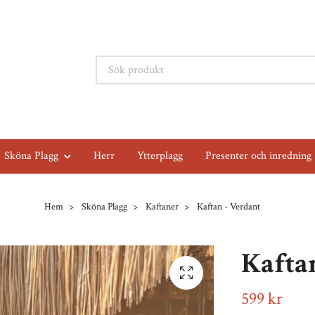
Sköna Plagg
Herr
Ytterplagg
Presenter och inredning
Hem
Sköna Plagg
Kaftaner
Kaftan - Verdant
Kafta
599 kr