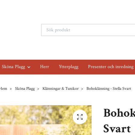
Sköna Plagg
Herr
Ytterplagg
Presenter och inredning
Hem
Sköna Plagg
Klänningar & Tunikor
Bohoklänning - Stella Svart
Bohok
Svart