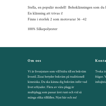
Stella, en populär modell! Bohoklänningen som du 
En klänning att trivas i!
Finns i storlek 2 som motsvarar 36 -42
100% Silkepolyester
Om oss
Konta
Vi är livsnjutare som vill bidra till en bekväm
Tveka in
livsstil. Zizai betyder bekväm på traditionell
frågor. 
kinesiska. Du ska känna dig bekväm inför vad
info@ziz
livet erbjuder. Flera av våra plagg är
multiplagg som passar året runt och vid så
många olika tillfällen. Njut här och nu!