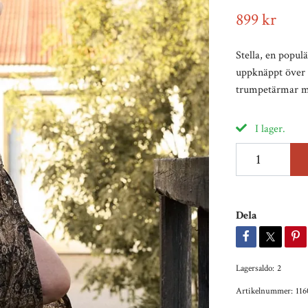
899 kr
Stella, en popu
uppknäppt över e
trumpetärmar m
I lager.
Dela
Lagersaldo:
2
Artikelnummer:
116