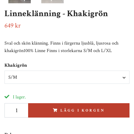
Linneklänning - Khakigrön
649 kr
Sval och skön klänning. Finns i färgerna ljusblå, ljusrosa och
khakigrön100% Linne Finns i storlekarna S/M och L/XL
Khakigrön
S/M
I lager.
LÄGG I KORGEN