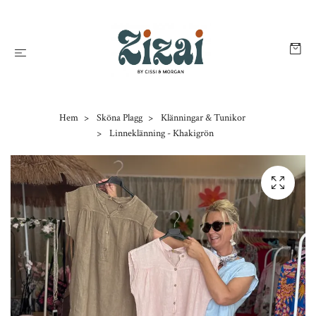
Hem
Sköna Plagg
Klänningar & Tunikor
Linneklänning - Khakigrön